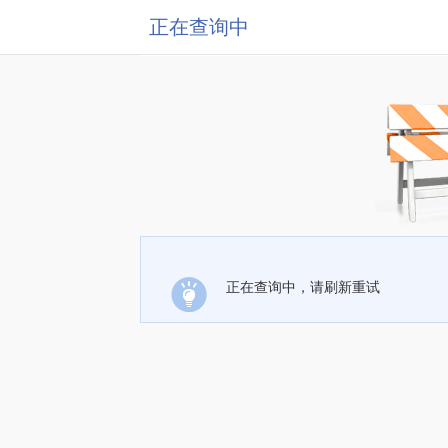
正在查询中
正在查询中，请刷新重试